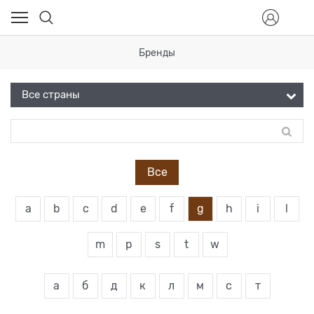
Бренды
Все
a
b
c
d
e
f
g
h
i
l
m
p
s
t
w
а
б
д
к
л
м
с
т