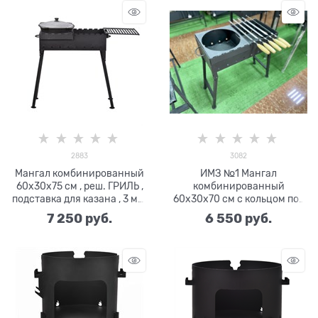
2883
3082
Мангал комбинированный
ИМЗ №1 Мангал
60х30х75 см , реш. ГРИЛЬ ,
комбинированный
подставка для казана , 3 мм.
60х30х70 см с кольцом под
арт ИМЗ-№2
казан и засл. D-280 мм , 3
7 250
 руб.
6 550
 руб.
мм.