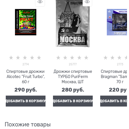
2774
25777
2773
Спиртовые дрожжи
Дрожжи спиртовые
Спиртовые д
Alcotec "Fruit Turbo",
ТУРБО PuriFerm
Bragman "Samo
60 г
Москва, ШТ
70 г
290
 руб.
280
 руб.
220
 руб
ДОБАВИТЬ В КОРЗИНУ
ДОБАВИТЬ В КОРЗИНУ
ДОБАВИТЬ В КО
Похожие товары