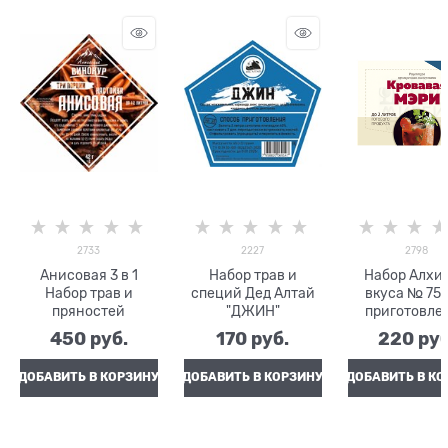
2733
2227
2798
Анисовая 3 в 1
Набор трав и
Набор Алхи
Набор трав и
специй Дед Алтай
вкуса № 75 
пряностей
"ДЖИН"
приготовле
настойки "Кро
450
 руб.
170
 руб.
220
 руб
Мэри", 57
ДОБАВИТЬ В КОРЗИНУ
ДОБАВИТЬ В КОРЗИНУ
ДОБАВИТЬ В КО