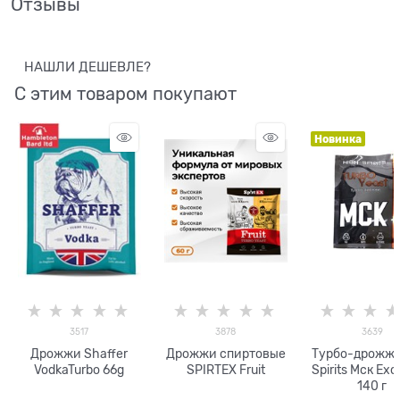
Отзывы
НАШЛИ ДЕШЕВЛЕ?
С этим товаром покупают
Новинка
3517
3878
3639
Дрожжи Shaffer
Дрожжи спиртовые
Турбо-дрожжи
VodkaTurbo 66g
SPIRTEX Fruit
Spirits Мск Excl
140 г