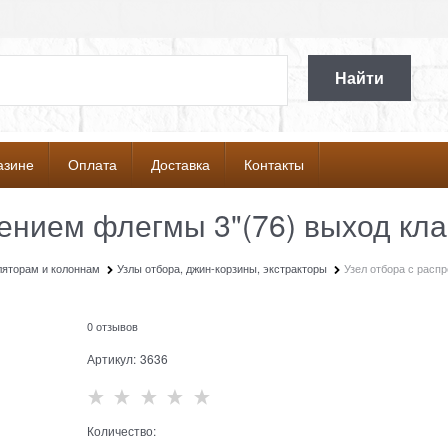
Найти
азине
Оплата
Доставка
Контакты
ением флегмы 3"(76) выход клам
ляторам и колоннам
Узлы отбора, джин-корзины, экстракторы
Узел отбора с распр
0 отзывов
Артикул:
3636
Количество: