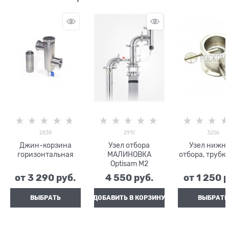
2838
2910
3206
Джин-корзина
Узел отбора
Узел нижне
горизонтальная
МАЛИНОВКА
отбора, трубк
Optisam M2
от
3 290
 руб.
4 550
 руб.
от
1 250
 
ВЫБРАТЬ
ДОБАВИТЬ В КОРЗИНУ
ВЫБРАТЬ